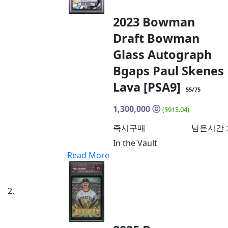
2023 Bowman
Draft Bowman
Glass Autograph
Bgaps Paul Skenes
Lava [PSA9]
55/75
1,300,000
ⓒ
($913.04)
즉시구매
남은시간 :
In the Vault
Read More