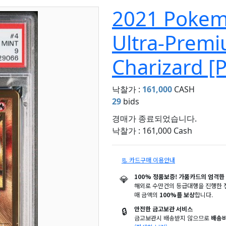
2021 Pokem
Ultra-Premi
Charizard [
낙찰가 :
161,000
CASH
29
bids
경매가 종료되었습니다.
낙찰가 : 161,000 Cash
📃 카드구매 이용안내
💎
100% 정품보증! 가품카드의 엄격한 
해외로 수만건의 등급대행을 진행한 전
매 금액의
100%를 보상
합니다.
🔒
안전한 금고보관 서비스
금고보관시 배송받지 않으므로
배송비