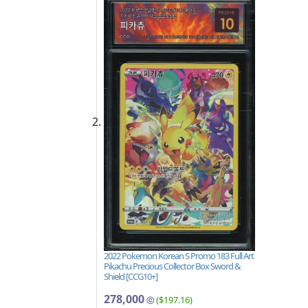
2022 Pokemon Korean S Promo 183 Full Art
Pikachu Precious Collector Box Sword &
Shield [CCG10+]
278,000
($197.16)
ⓒ