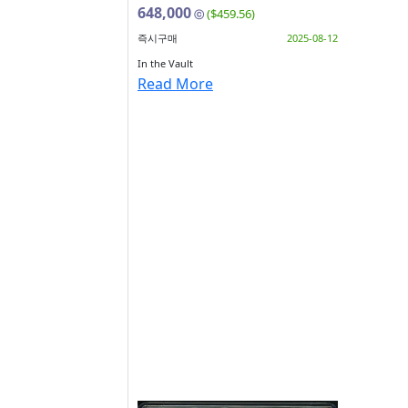
648,000
($459.56)
ⓒ
즉시구매
2025-08-12
In the Vault
Read More