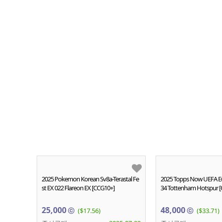
2025 Pokemon Korean Sv8a-Terastal Fe
2025 Topps Now UEFA E
st EX 022 Flareon EX [CCG10+]
34 Tottenham Hotspur 
25,000
48,000
ⓒ
($17.56)
ⓒ
($33.71)