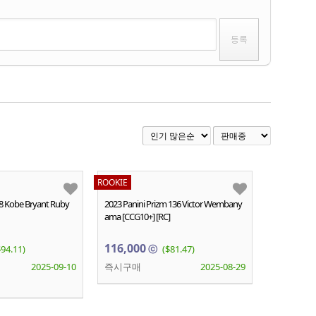
ROOKIE
 8 Kobe Bryant Ruby
2023 Panini Prizm 136 Victor Wembany
ama [CCG10+] [RC]
116,000
$94.11)
ⓒ
($81.47)
2025-09-10
즉시구매
2025-08-29