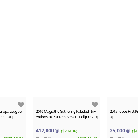
uropa League
2016 Magic the Gathering Kaladesh Inv
2015 Topps First P
[CCG10+]
entions 20 Painter's Servant Foil [CCG10]
0]
412,000
25,000
ⓒ
($289.36)
ⓒ
($1