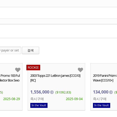
검색
ROOKIE
 Promo 183 Ful
2003 Topps 221 LeBron James [CCG10]
2019 Panini Prizm
llector Box Swo
[RC]
Wave [CCG10+]
1,556,000
134,000
5)
ⓒ
($1092.83)
ⓒ
(
2025-08-29
즉시구매
2025-09-04
즉시구매
In the Vault
In the Vault