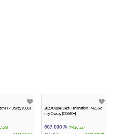
itch FP-13 Suzy [CCG1
2023 Upper Deck Fanimation FM23 Sid
ney Crosby [CCG10+]
607,000
7.56)
ⓒ
($426.32)