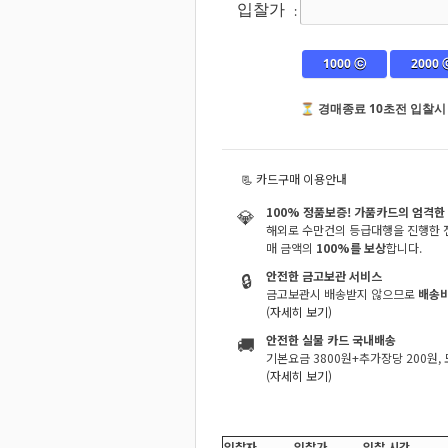
입찰가
:
1000 ⓒ
2000 
⏳ 경매종료 10초전 입찰시
📃 카드구매 이용안내
💎
100% 정품보증! 가품카드의 엄격한 
해외로 수만건의 등급대행을 진행한 전
매 금액의
100%를 보상
합니다.
🔒
안전한 금고보관 서비스
금고보관시 배송받지 않으므로
배송비
(자세히 보기)
🚚
안전한 실물 카드 국내배송
기본요금 3800원+추가장당 200원
(자세히 보기)
입찰자
입찰가
입찰 시간